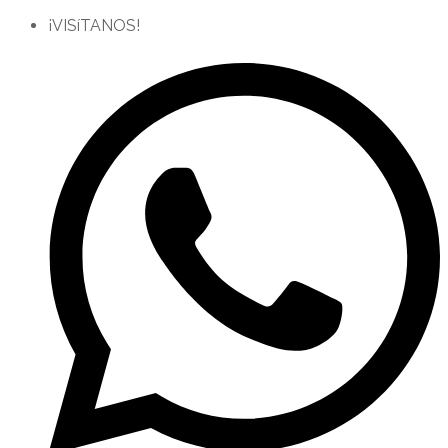
¡VISíTANOS!