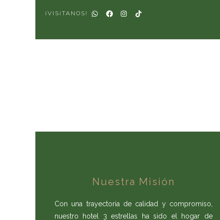
¡VISíTANOS!
Nuestra Misión
Con una trayectoria de calidad y compromiso,
nuestro hotel 3 estrellas ha sido el hogar de