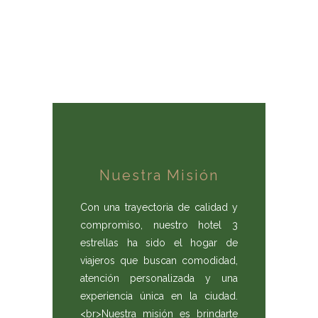
Nuestra Misión
Con una trayectoria de calidad y
compromiso, nuestro hotel 3
estrellas ha sido el hogar de
viajeros que buscan comodidad,
atención personalizada y una
experiencia única en la ciudad.
<br>Nuestra misión es brindarte